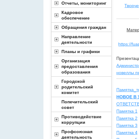
Отчеты, мониторинг
Творче
Кадровое
обеспечение
Обращения граждан
Матер
Направление
деятельности
https://fu
Планы и графики
Презентац
Организация
Администр
предоставления
образования
новеллы п
Городской
родительский
Памятка_т
комитет
НОВОЕ В
Попечительский
ОТВЕТСТ
совет
Памятка 1
Противодействие
Памятка 2
коррупции
Памятка 3
Профсоюзная
Памятка 4
деятельность