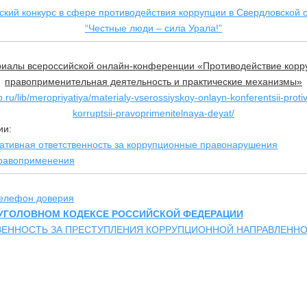
ский конкурс в сфере противодействия коррупции в Свердловской 
“Честные люди – сила Урала!”
иалы всероссийской онлайн-конференции «Противодействие корр
правоприменительная деятельность и практические механизмы»
ap.ru/lib/meropriyatiya/materialy-vserossiyskoy-onlayn-konferentsii-proti
korruptsii-pravoprimenitelnaya-deyat/
ии:
ативная ответственность за коррупционные правонарушения
равоприменения
елефон доверия
 УГОЛОВНОМ КОДЕКСЕ РОССИЙСКОЙ ФЕДЕРАЦИИ
ВЕННОСТЬ ЗА ПРЕСТУПЛЕНИЯ КОРРУПЦИОННОЙ НАПРАВЛЕНН