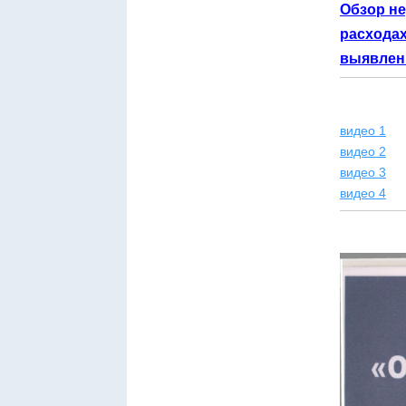
Обзор не
расходах
выявленн
видео 1
видео 2
видео 3
видео 4