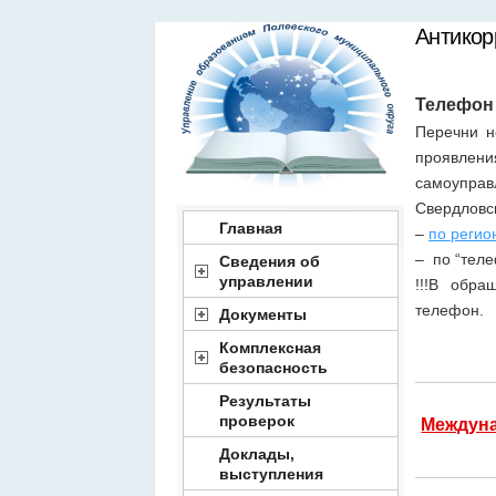
Антикор
Телефон
Перечни н
проявлени
самоупра
Свердловс
Главная
–
по регио
– по “теле
Сведения об
управлении
!!!В обра
телефон.
Документы
Комплексная
безопасность
Результаты
проверок
Междуна
Доклады,
выступления