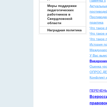
Памятка 5
Меры поддержки
Актуальны
педагогических
противоде
работников в
Прот
иводе
Свердловской
практика
области
Что такое 
Наградная политика
Что такое 
Что такое 
История п
Междунаро
У Вас вымо
Внедрение
Оценка ур
ОПРОС Д
Конфликт 
ПЕРЕЧЕНЬ 
Всеросс
правовое