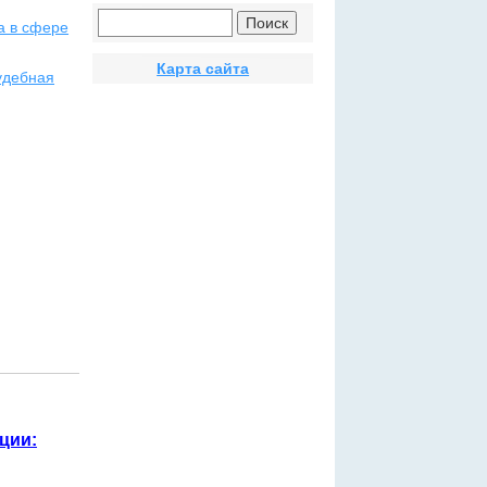
а в сфере
Карта сайта
удебная
ции: