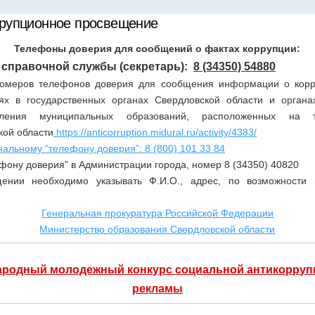
рупционное просвещение
Телефоны доверия для сообщений о фактах коррупции:
 справочной службы (секретарь):
8 (34350) 54880
омеров телефонов доверия для сообщения информации о кор
ях в государственных органах Свердловской области и органа
вления муниципальных образований, расположенных на т
кой области
https://anticorruption.midural.ru/activity/4383/
нальному “телефону доверия”: 8 (800) 101 33 84
фону доверия” в Администрации города, номер 8 (34350) 40820
щении необходимо указывать Ф.И.О., адрес, по возможности 
Генеральная прокуратура Российской Федерации
Министерство образования Свердловской области
родный молодежный конкурс социальной антикорру
рекламы