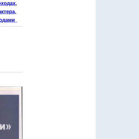
оходах,
ктера,
сходами