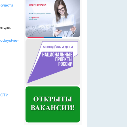
области
упции:
vodeystvie-
ОСТИ