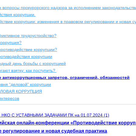
е вопросы прокурорского надзора за исполнением законодательств
йствия коррупции.
йствие коррупции: изменения в правовом регулировании и новая с
фиктивное трудоустройство?
коррупция?
противодействие коррупции?
ротиводействия коррупции
дный день борьбы с коррупцией
гают взятку: как поступить?
 антикоррупционных запретов, ограничений, обязанностей
овня “деловой” коррупции
ЕЛОВАЯ КОРРУПЦИЯ
интересов
НКО С УСТАВНЫМИ ЗАДАЧАМИ ПК на 01.07.2024 (1)
ийская онлайн-конференции «Противодействие корруп
 регулирование и новая судебная практика