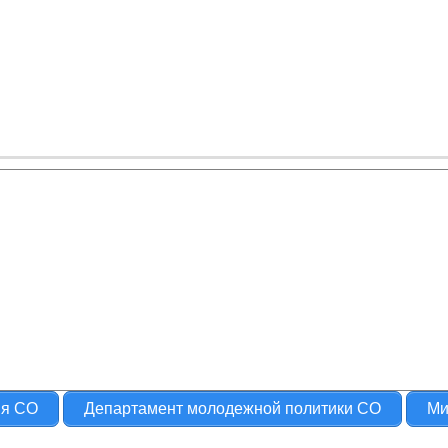
ия СО
Департамент молодежной политики СО
Ми