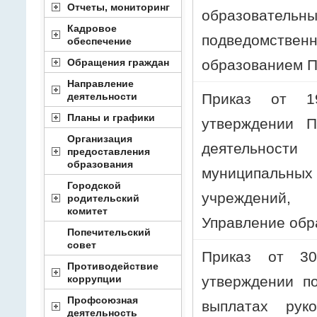
Отчеты, мониторинг
образовател
Кадровое
подведомств
обеспечение
образованием П
Обращения граждан
Направление
Приказ от 1
деятельности
Планы и графики
утверждении П
Организация
деятельно
предоставления
образования
муниципальн
Городской
учреждений,
родительский
комитет
Управление обр
Попечительский
совет
Приказ от 3
Противодействие
утверждении п
коррупции
Профсоюзная
выплатах руко
деятельность