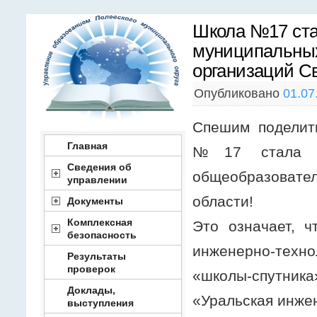
Школа №17 ста
муниципальны
организаций С
Опубликовано
01.07
Спешим поделит
Главная
№17 стала по
Сведения об
общеобразоват
управлении
области!
Документы
Комплексная
Это означает, ч
безопасность
инженерно-техн
Результаты
проверок
«школы-спутни
Доклады,
«Уральская инже
выступления