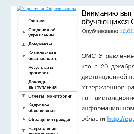
Вниманию выпу
обучающихся 
Главная
Сведения об
Опубликовано
10.01
управлении
Документы
Комплексная
ОМС Управление
безопасность
что с 20 декабр
Результаты
проверок
дистанционной по
Доклады,
Утвержденное ра
выступления
Отчеты, мониторинг
по дистанцион
Кадровое
информационном 
обеспечение
области
http://eg
Обращения граждан
Направление
деятельности